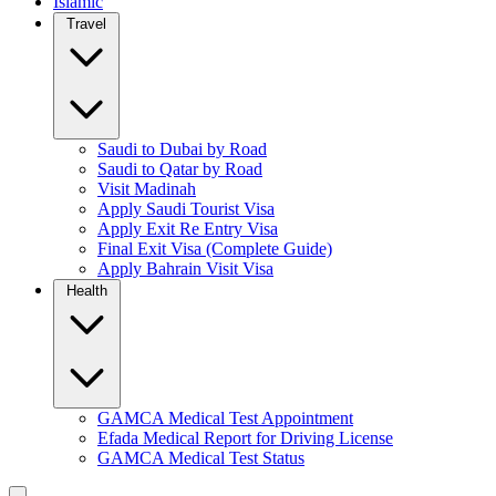
Islamic
Travel
Saudi to Dubai by Road
Saudi to Qatar by Road
Visit Madinah
Apply Saudi Tourist Visa
Apply Exit Re Entry Visa
Final Exit Visa (Complete Guide)
Apply Bahrain Visit Visa
Health
GAMCA Medical Test Appointment
Efada Medical Report for Driving License
GAMCA Medical Test Status