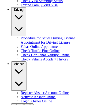
Check Visa Stamping Status
Extend Family Visit Visa
Driving
Procedure for Saudi Driving License
Appointment for Driving License
Fahas Online Appointment
Check Traffic Fine Online
Check Car Fahas Validity Online
Check Vehicle Accident History
Absher
Register Absher Account Online
Activate Absher Online
Login Absher Online