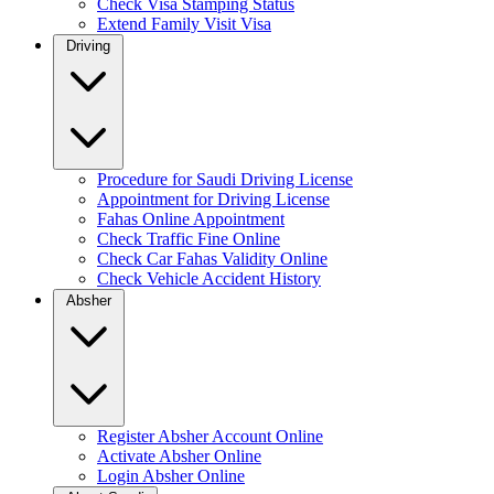
Check Visa Stamping Status
Extend Family Visit Visa
Driving
Procedure for Saudi Driving License
Appointment for Driving License
Fahas Online Appointment
Check Traffic Fine Online
Check Car Fahas Validity Online
Check Vehicle Accident History
Absher
Register Absher Account Online
Activate Absher Online
Login Absher Online