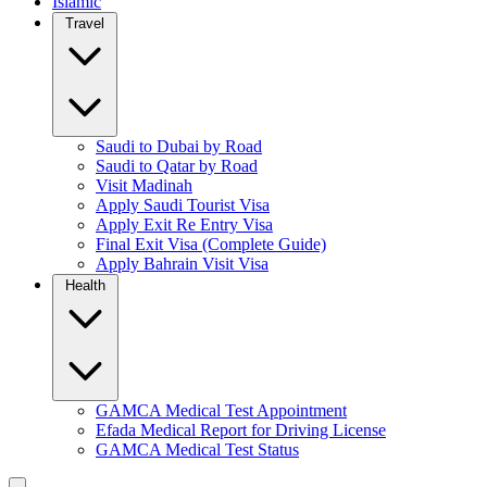
Islamic
Travel
Saudi to Dubai by Road
Saudi to Qatar by Road
Visit Madinah
Apply Saudi Tourist Visa
Apply Exit Re Entry Visa
Final Exit Visa (Complete Guide)
Apply Bahrain Visit Visa
Health
GAMCA Medical Test Appointment
Efada Medical Report for Driving License
GAMCA Medical Test Status