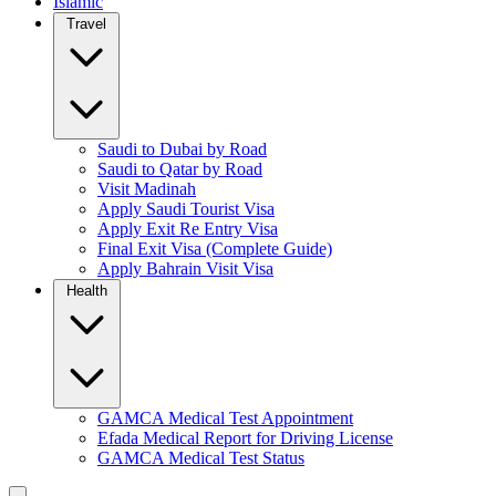
Islamic
Travel
Saudi to Dubai by Road
Saudi to Qatar by Road
Visit Madinah
Apply Saudi Tourist Visa
Apply Exit Re Entry Visa
Final Exit Visa (Complete Guide)
Apply Bahrain Visit Visa
Health
GAMCA Medical Test Appointment
Efada Medical Report for Driving License
GAMCA Medical Test Status