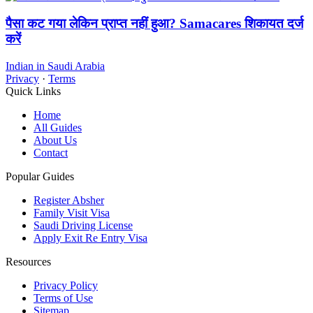
पैसा कट गया लेकिन प्राप्त नहीं हुआ? Samacares शिकायत दर्ज
करें
Indian in Saudi Arabia
Privacy
·
Terms
Quick Links
Home
All Guides
About Us
Contact
Popular Guides
Register Absher
Family Visit Visa
Saudi Driving License
Apply Exit Re Entry Visa
Resources
Privacy Policy
Terms of Use
Sitemap