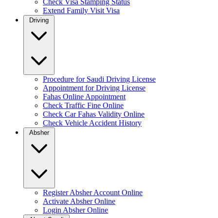
Check Visa Stamping Status
Extend Family Visit Visa
Driving
Procedure for Saudi Driving License
Appointment for Driving License
Fahas Online Appointment
Check Traffic Fine Online
Check Car Fahas Validity Online
Check Vehicle Accident History
Absher
Register Absher Account Online
Activate Absher Online
Login Absher Online