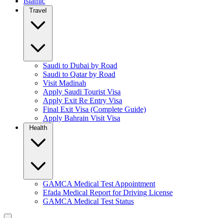
Islamic
Travel
Saudi to Dubai by Road
Saudi to Qatar by Road
Visit Madinah
Apply Saudi Tourist Visa
Apply Exit Re Entry Visa
Final Exit Visa (Complete Guide)
Apply Bahrain Visit Visa
Health
GAMCA Medical Test Appointment
Efada Medical Report for Driving License
GAMCA Medical Test Status