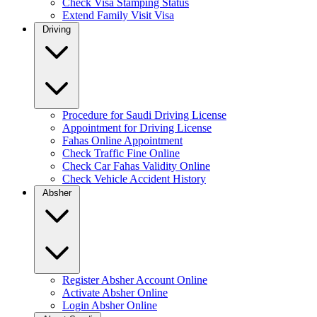
Check Visa Stamping Status
Extend Family Visit Visa
Driving
Procedure for Saudi Driving License
Appointment for Driving License
Fahas Online Appointment
Check Traffic Fine Online
Check Car Fahas Validity Online
Check Vehicle Accident History
Absher
Register Absher Account Online
Activate Absher Online
Login Absher Online