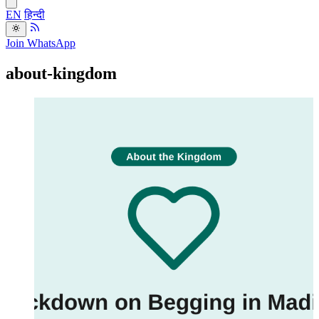
EN
हिन्दी
Join WhatsApp
about-kingdom