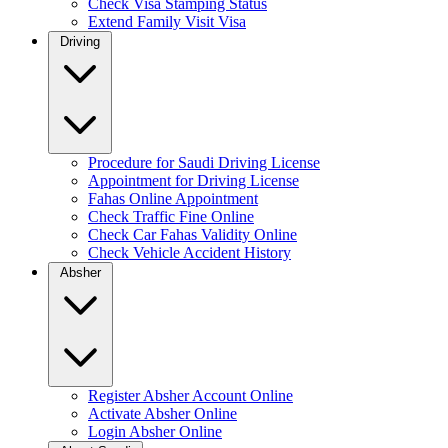
Check Visa Stamping Status
Extend Family Visit Visa
Driving
Procedure for Saudi Driving License
Appointment for Driving License
Fahas Online Appointment
Check Traffic Fine Online
Check Car Fahas Validity Online
Check Vehicle Accident History
Absher
Register Absher Account Online
Activate Absher Online
Login Absher Online