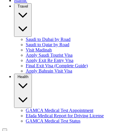
Islamic
Travel
Saudi to Dubai by Road
Saudi to Qatar by Road
Visit Madinah
Apply Saudi Tourist Visa
Apply Exit Re Entry Visa
Final Exit Visa (Complete Guide)
Apply Bahrain Visit Visa
Health
GAMCA Medical Test Appointment
Efada Medical Report for Driving License
GAMCA Medical Test Status