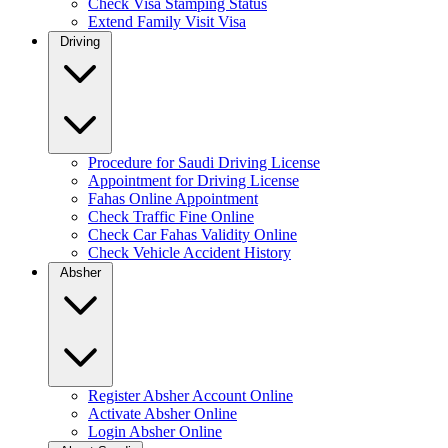
Check Visa Stamping Status
Extend Family Visit Visa
Driving
Procedure for Saudi Driving License
Appointment for Driving License
Fahas Online Appointment
Check Traffic Fine Online
Check Car Fahas Validity Online
Check Vehicle Accident History
Absher
Register Absher Account Online
Activate Absher Online
Login Absher Online