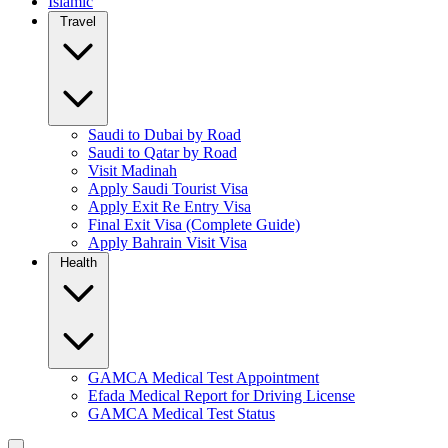
Islamic
Travel
Saudi to Dubai by Road
Saudi to Qatar by Road
Visit Madinah
Apply Saudi Tourist Visa
Apply Exit Re Entry Visa
Final Exit Visa (Complete Guide)
Apply Bahrain Visit Visa
Health
GAMCA Medical Test Appointment
Efada Medical Report for Driving License
GAMCA Medical Test Status