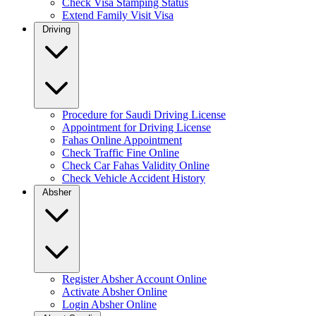
Check Visa Stamping Status
Extend Family Visit Visa
Driving
Procedure for Saudi Driving License
Appointment for Driving License
Fahas Online Appointment
Check Traffic Fine Online
Check Car Fahas Validity Online
Check Vehicle Accident History
Absher
Register Absher Account Online
Activate Absher Online
Login Absher Online