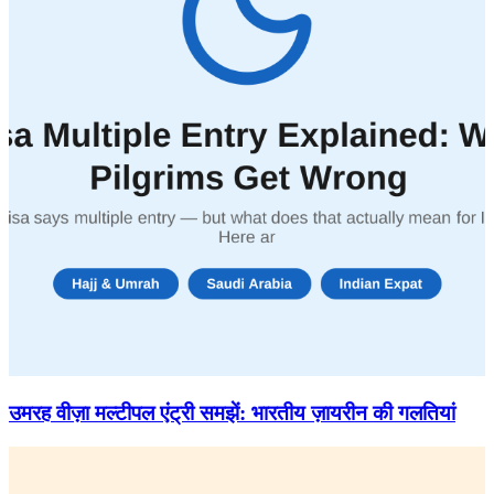
उमरह वीज़ा मल्टीपल एंट्री समझें: भारतीय ज़ायरीन की गलतियां