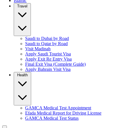
Islamic
Travel
Saudi to Dubai by Road
Saudi to Qatar by Road
Visit Madinah
Apply Saudi Tourist Visa
Apply Exit Re Entry Visa
Final Exit Visa (Complete Guide)
Apply Bahrain Visit Visa
Health
GAMCA Medical Test Appointment
Efada Medical Report for Driving License
GAMCA Medical Test Status