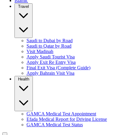
Islamic
Travel
Saudi to Dubai by Road
Saudi to Qatar by Road
Visit Madinah
Apply Saudi Tourist Visa
Apply Exit Re Entry Visa
Final Exit Visa (Complete Guide)
Apply Bahrain Visit Visa
Health
GAMCA Medical Test Appointment
Efada Medical Report for Driving License
GAMCA Medical Test Status