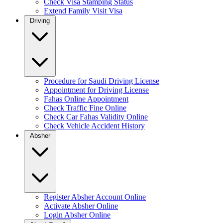
Check Visa Stamping Status
Extend Family Visit Visa
Driving
Procedure for Saudi Driving License
Appointment for Driving License
Fahas Online Appointment
Check Traffic Fine Online
Check Car Fahas Validity Online
Check Vehicle Accident History
Absher
Register Absher Account Online
Activate Absher Online
Login Absher Online