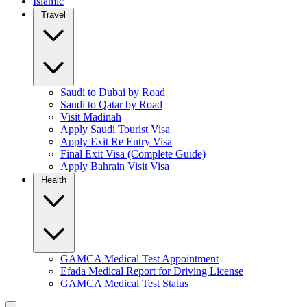
Islamic
Travel
Saudi to Dubai by Road
Saudi to Qatar by Road
Visit Madinah
Apply Saudi Tourist Visa
Apply Exit Re Entry Visa
Final Exit Visa (Complete Guide)
Apply Bahrain Visit Visa
Health
GAMCA Medical Test Appointment
Efada Medical Report for Driving License
GAMCA Medical Test Status