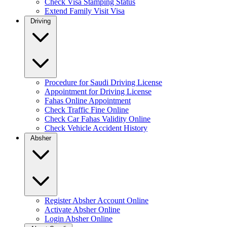
Check Visa Stamping Status
Extend Family Visit Visa
Driving
Procedure for Saudi Driving License
Appointment for Driving License
Fahas Online Appointment
Check Traffic Fine Online
Check Car Fahas Validity Online
Check Vehicle Accident History
Absher
Register Absher Account Online
Activate Absher Online
Login Absher Online