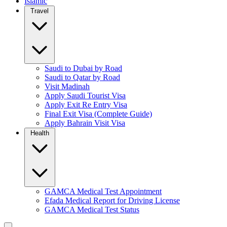
Islamic
Travel
Saudi to Dubai by Road
Saudi to Qatar by Road
Visit Madinah
Apply Saudi Tourist Visa
Apply Exit Re Entry Visa
Final Exit Visa (Complete Guide)
Apply Bahrain Visit Visa
Health
GAMCA Medical Test Appointment
Efada Medical Report for Driving License
GAMCA Medical Test Status