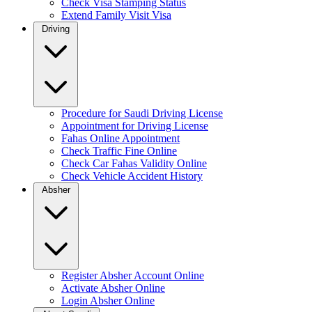
Check Visa Stamping Status
Extend Family Visit Visa
Driving
Procedure for Saudi Driving License
Appointment for Driving License
Fahas Online Appointment
Check Traffic Fine Online
Check Car Fahas Validity Online
Check Vehicle Accident History
Absher
Register Absher Account Online
Activate Absher Online
Login Absher Online