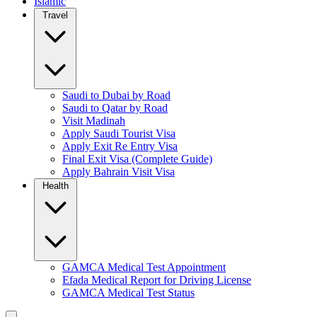
Islamic
Travel
Saudi to Dubai by Road
Saudi to Qatar by Road
Visit Madinah
Apply Saudi Tourist Visa
Apply Exit Re Entry Visa
Final Exit Visa (Complete Guide)
Apply Bahrain Visit Visa
Health
GAMCA Medical Test Appointment
Efada Medical Report for Driving License
GAMCA Medical Test Status