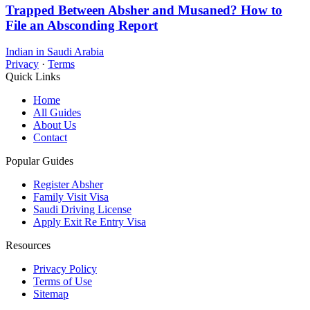
Trapped Between Absher and Musaned? How to
File an Absconding Report
Indian in Saudi Arabia
Privacy
·
Terms
Quick Links
Home
All Guides
About Us
Contact
Popular Guides
Register Absher
Family Visit Visa
Saudi Driving License
Apply Exit Re Entry Visa
Resources
Privacy Policy
Terms of Use
Sitemap