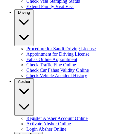
Check Visa Stamping Status
Extend Family Visit Visa
Driving
Procedure for Saudi Driving License
Appointment for Driving License
Fahas Online Appointment
Check Traffic Fine Online
Check Car Fahas Validity Online
Check Vehicle Accident History
Absher
Register Absher Account Online
Activate Absher Online
Login Absher Online